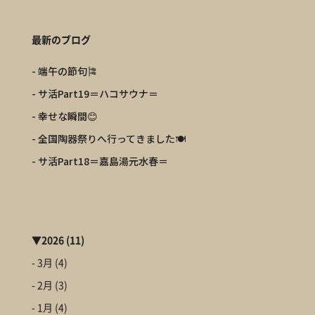
最新のブログ
- 端午の節句🎏
- サ活Part19＝ハコサウナ＝
- 幸せな瞬間😊
- 全国陶器祭りへ行ってきました🍽️
- サ活Part18＝嘉島湯元水春＝
▼
2026
(11)
- 3月
(4)
- 2月
(3)
- 1月
(4)