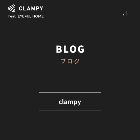
feat. EYEFUL HOME
What is CLAMPY
コンセプト
BLOG
Our Works
ブログ
施工事例
First Step
初めての家づくり
About
clampy
CLAMPYの家づくり
Reform
リフォーム・リノベーション