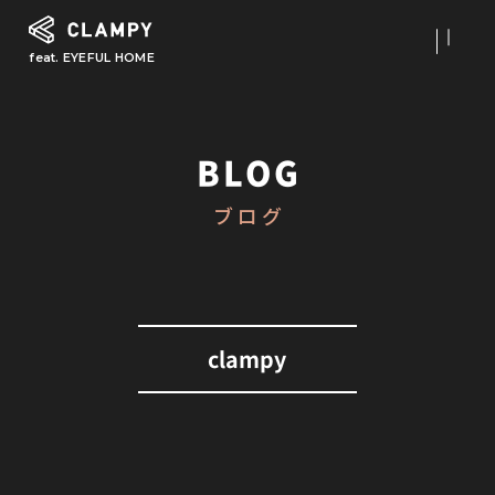
feat. EYEFUL HOME
What is CLAMPY
コンセプト
BLOG
Our Works
ブログ
施工事例
First Step
初めての家づくり
About
clampy
CLAMPYの家づくり
Reform
リフォーム・リノベーション