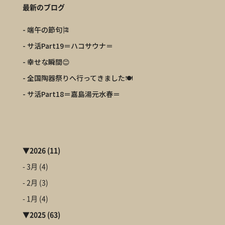
最新のブログ
- 端午の節句🎏
- サ活Part19＝ハコサウナ＝
- 幸せな瞬間😊
- 全国陶器祭りへ行ってきました🍽️
- サ活Part18＝嘉島湯元水春＝
▼
2026
(11)
- 3月
(4)
- 2月
(3)
- 1月
(4)
▼
2025
(63)