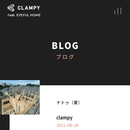
feat. EYEFUL HOME
What is CLAMPY
コンセプト
BLOG
Our Works
ブログ
施工事例
First Step
初めての家づくり
About
CLAMPYの家づくり
ナトゥ（夏）
Reform
clampy
リフォーム・リノベーション
2021-06-29