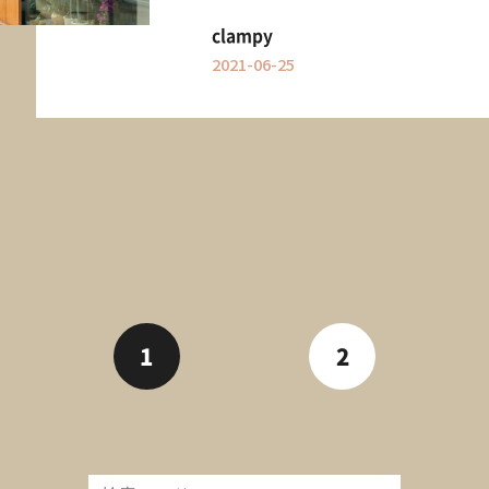
clampy
2021-06-25
1
2