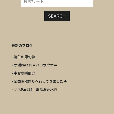
SEARCH
最新のブログ
- 端午の節句🎏
- サ活Part19＝ハコサウナ＝
- 幸せな瞬間😊
- 全国陶器祭りへ行ってきました🍽️
- サ活Part18＝嘉島湯元水春＝