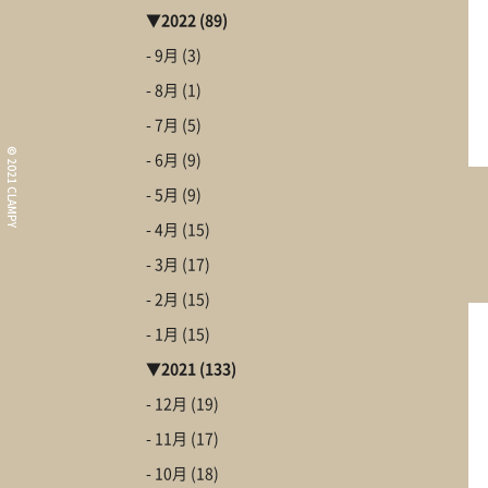
▼
2022
(89)
- 9月
(3)
What i
- 8月
(1)
コンセプト
- 7月
(5)
Informa
© 2021 CLAMPY
- 6月
(9)
イベント情報・お知ら
- 5月
(9)
Our Wor
- 4月
(15)
施工事例
- 3月
(17)
About
- 2月
(15)
CLAMPYの家
First St
- 1月
(15)
初めての家づくり
▼
2021
(133)
- 12月
(19)
- 11月
(17)
- 10月
(18)