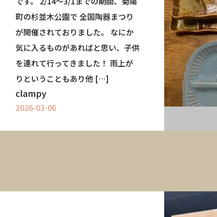
です。 2/14～3/1までの期間、菊陽
LAMPY
Contact Us
町の杉並木公園で 全国陶器まつり
感してみる
お問合わせ・資料請求
が開催されておりました。 なにか
気に入るものがあればと思い、子供
を連れて行ってきました！ 雨上が
りということもあり他 […]
clampy
2026-03-06