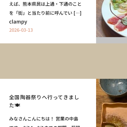
えば、熊本県民は上通・下通のこと
を「街」と当たり前に呼んでい […]
clampy
s CLAMPY
Quality
家の性能
2026-03-13
After Main
tion
保証とメンテナンス
せ
Reform
ks
リフォーム・リノベーショ
Who We ar
会社情報
Blog
ep
ブログ
全国陶器祭りへ行ってきまし
た🍽️
みなさんこんにちは！ 営業の中島