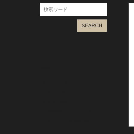
SEARCH
最新のブログ
- 端午の節句🎏
- サ活Part19＝ハコサウナ＝
- 幸せな瞬間😊
- 全国陶器祭りへ行ってきました🍽️
- サ活Part18＝嘉島湯元水春＝