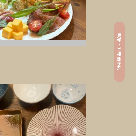
見
tenance
学
・
ご
相
談
ン
予
約
e