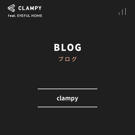
feat. EYEFUL HOME
What is CLAMPY
コンセプト
BLOG
Our Works
ブログ
施工事例
First Step
初めての家づくり
About
clampy
CLAMPYの家づくり
Reform
リフォーム・リノベーション