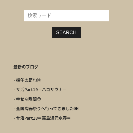
SEARCH
最新のブログ
- 端午の節句🎏
- サ活Part19＝ハコサウナ＝
- 幸せな瞬間😊
- 全国陶器祭りへ行ってきました🍽️
- サ活Part18＝嘉島湯元水春＝