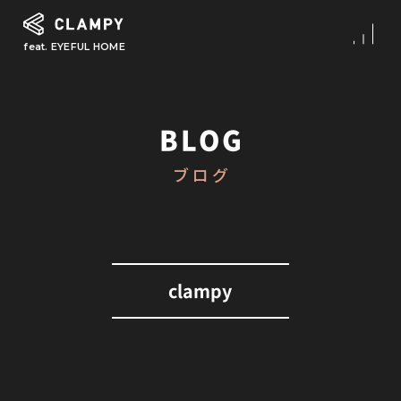
feat. EYEFUL HOME
What is CLAMPY
コンセプト
BLOG
Our Works
ブログ
施工事例
First Step
初めての家づくり
About
clampy
CLAMPYの家づくり
Reform
リフォーム・リノベーション