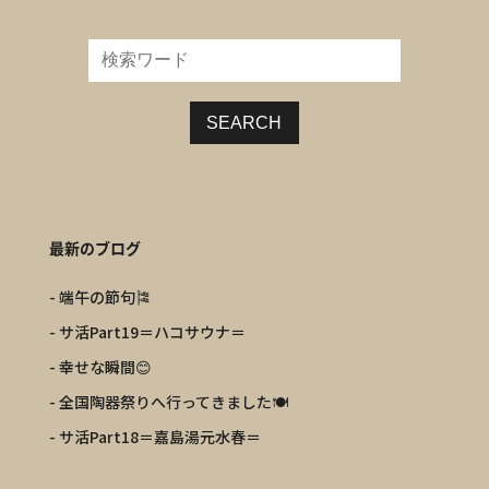
SEARCH
最新のブログ
- 端午の節句🎏
- サ活Part19＝ハコサウナ＝
- 幸せな瞬間😊
- 全国陶器祭りへ行ってきました🍽️
- サ活Part18＝嘉島湯元水春＝