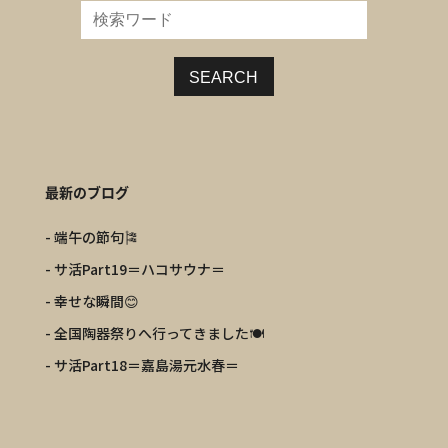
SEARCH
最新のブログ
- 端午の節句🎏
- サ活Part19＝ハコサウナ＝
- 幸せな瞬間😊
- 全国陶器祭りへ行ってきました🍽️
- サ活Part18＝嘉島湯元水春＝