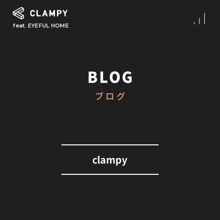
feat. EYEFUL HOME
What is CLAMPY
コンセプト
BLOG
Our Works
ブログ
施工事例
First Step
初めての家づくり
About
clampy
CLAMPYの家づくり
Reform
リフォーム・リノベーション