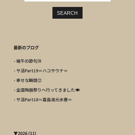
SEARCH
最新のブログ
- 端午の節句🎏
- サ活Part19＝ハコサウナ＝
- 幸せな瞬間😊
- 全国陶器祭りへ行ってきました🍽️
- サ活Part18＝嘉島湯元水春＝
▼
2026
(11)