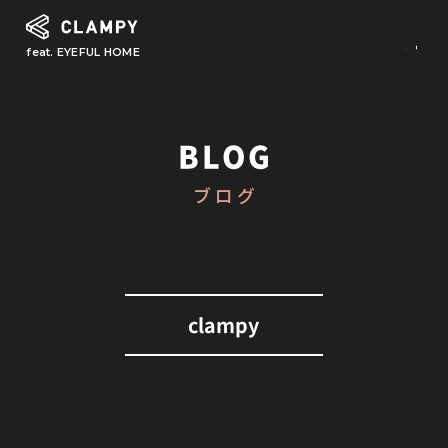
feat. EYEFUL HOME
What is CLAMPY
コンセプト
BLOG
Our Works
ブログ
施工事例
First Step
初めての家づくり
About
clampy
CLAMPYの家づくり
Reform
リフォーム・リノベーション