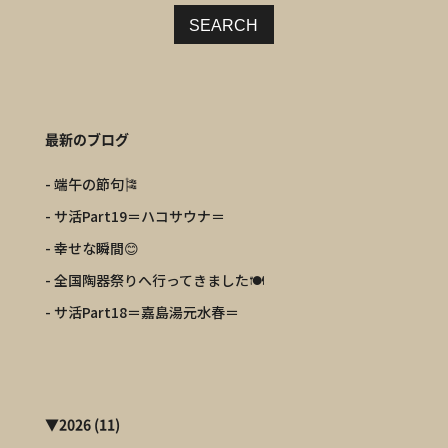
SEARCH
最新のブログ
- 端午の節句🎏
- サ活Part19＝ハコサウナ＝
- 幸せな瞬間😊
- 全国陶器祭りへ行ってきました🍽️
- サ活Part18＝嘉島湯元水春＝
▼
2026
(11)