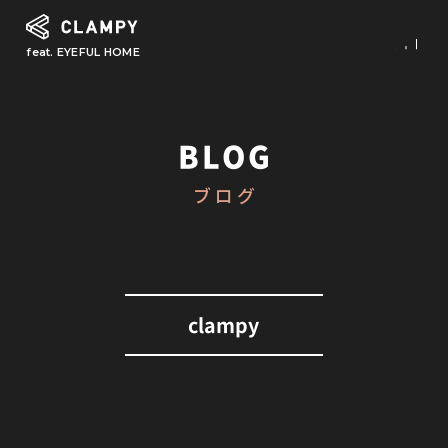
feat. EYEFUL HOME
What is CLAMPY
コンセプト
BLOG
Our Works
ブログ
施工事例
First Step
初めての家づくり
About
clampy
CLAMPYの家づくり
Reform
リフォーム・リノベーション