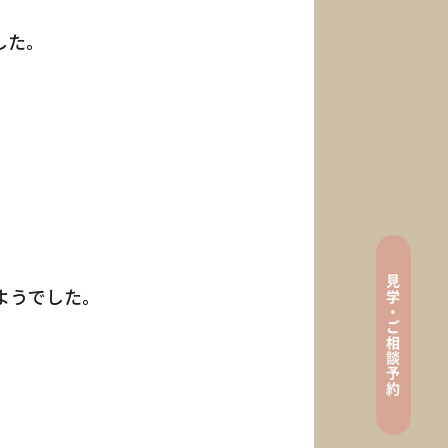
した。
見
tenance
ようでした。
学
・
ご
相
談
ン
予
約
e