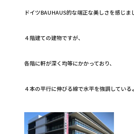
ドイツBAUHAUS的な端正な美しさを感じま
４階建ての建物ですが、
各階に軒が深く均等にかかっており、
s CLAMPY
Quality
家の性能
After Main
４本の平行に伸びる線で水平を強調している
tion
保証とメンテナンス
せ
Reform
ks
リフォーム・リノベーショ
Who We ar
会社情報