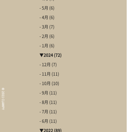
- 5月
(6)
- 4月
(6)
- 3月
(7)
- 2月
(6)
- 1月
(6)
▼
2024
(72)
- 12月
(7)
What i
- 11月
(11)
コンセプト
- 10月
(10)
Informa
© 2021 CLAMPY
- 9月
(11)
イベント情報・お知ら
- 8月
(11)
Our Wor
- 7月
(11)
施工事例
- 6月
(11)
About
CLAMPYの家
▼
2022
(89)