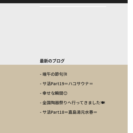
最新のブログ
- 端午の節句🎏
- サ活Part19＝ハコサウナ＝
- 幸せな瞬間😊
- 全国陶器祭りへ行ってきました🍽️
- サ活Part18＝嘉島湯元水春＝