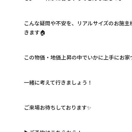
Reform
ks
リフォーム・リノベーショ
こんな疑問や不安を、リアルサイズのお施主
Who We ar
会社情報
きます🏠
Blog
ep
ブログ
この物価・地価上昇の中でいかに上手にお家
一緒に考えて行きましょう！
LAMPY
Contact Us
感してみる
お問合わせ・資料請求
ご来場お待ちしております✨