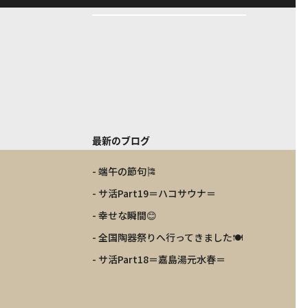
最新のブログ
- 端午の節句🎏
- サ活Part19＝ハコサウナ＝
- 幸せな瞬間😊
- 全国陶器祭りへ行ってきました🍽️
- サ活Part18＝嘉島湯元水春＝