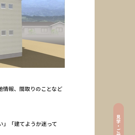
地情報、間取りのことなど
見
tenance
学
い」「建てようか迷って
・
ご