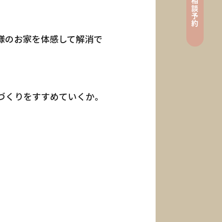
相
談
ン
予
約
様のお家を体感して解消で
e
づくりをすすめていくか。
 / Request