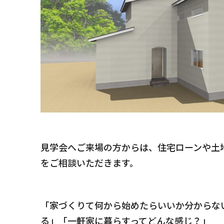
見学会へご来場の方からは、住宅ローンや土
をご相談いただきます。
s CLAMPY
Quality
家の性能
After Main
tion
「家づくりて何から始めたらいいか分からな
保証とメンテナンス
せ
る」「一軒家に暮らすってどんな感じ？」