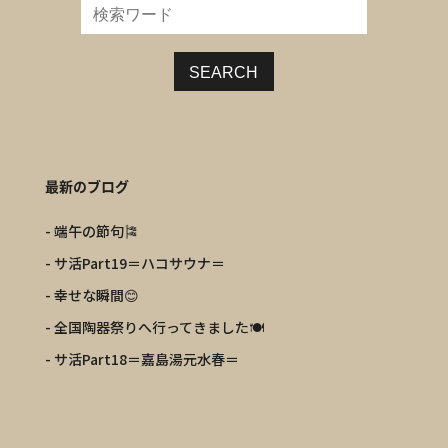
SEARCH
最新のブログ
- 端午の節句🎏
- サ活Part19＝ハコサウナ＝
- 幸せな瞬間😊
- 全国陶器祭りへ行ってきました🍽️
- サ活Part18＝嘉島湯元水春＝