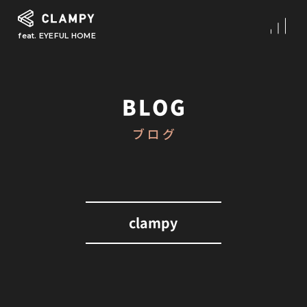
feat. EYEFUL HOME
What is CLAMPY
コンセプト
BLOG
Our Works
ブログ
施工事例
First Step
初めての家づくり
About
clampy
CLAMPYの家づくり
Reform
リフォーム・リノベーション