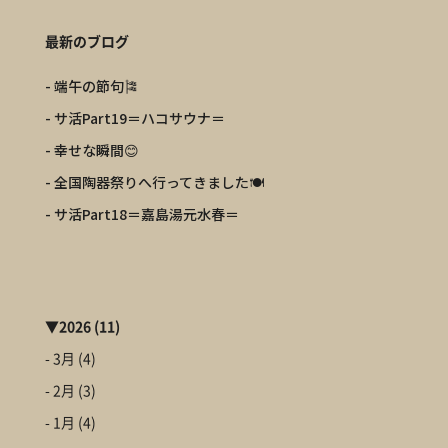
最新のブログ
- 端午の節句🎏
- サ活Part19＝ハコサウナ＝
- 幸せな瞬間😊
- 全国陶器祭りへ行ってきました🍽️
- サ活Part18＝嘉島湯元水春＝
▼
2026
(11)
- 3月
(4)
- 2月
(3)
- 1月
(4)