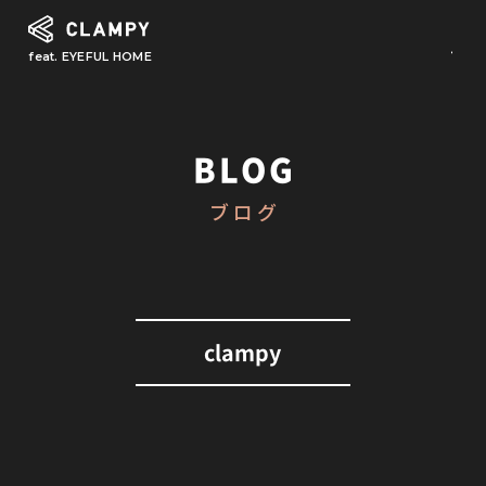
feat. EYEFUL HOME
What is CLAMPY
コンセプト
BLOG
Our Works
ブログ
施工事例
First Step
初めての家づくり
About
clampy
CLAMPYの家づくり
Reform
リフォーム・リノベーション