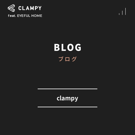
feat. EYEFUL HOME
What is CLAMPY
コンセプト
BLOG
Our Works
ブログ
施工事例
First Step
初めての家づくり
About
clampy
CLAMPYの家づくり
Reform
リフォーム・リノベーション