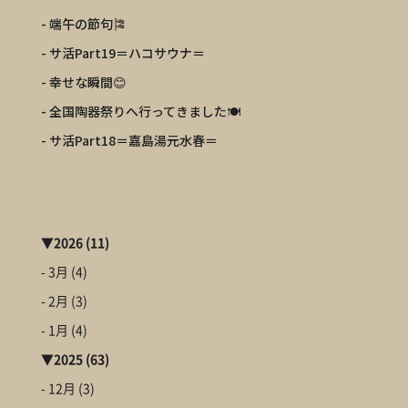
- 端午の節句🎏
- サ活Part19＝ハコサウナ＝
- 幸せな瞬間😊
- 全国陶器祭りへ行ってきました🍽️
- サ活Part18＝嘉島湯元水春＝
▼
2026
(11)
- 3月
(4)
- 2月
(3)
- 1月
(4)
▼
2025
(63)
- 12月
(3)