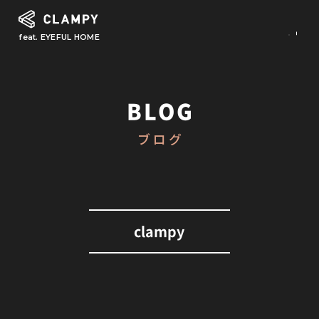
feat. EYEFUL HOME
What is CLAMPY
コンセプト
BLOG
Our Works
ブログ
施工事例
First Step
初めての家づくり
About
clampy
CLAMPYの家づくり
Reform
リフォーム・リノベーション