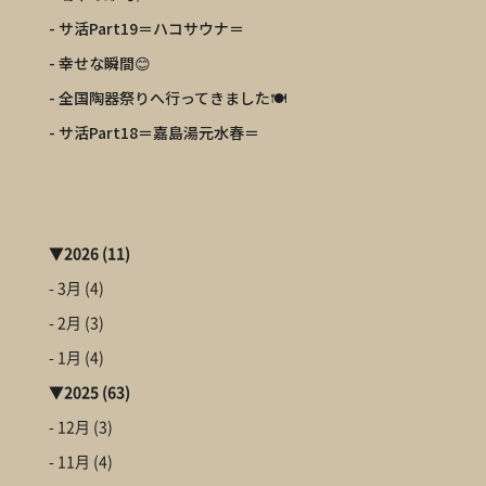
- サ活Part19＝ハコサウナ＝
- 幸せな瞬間😊
- 全国陶器祭りへ行ってきました🍽️
- サ活Part18＝嘉島湯元水春＝
▼
2026
(11)
- 3月
(4)
- 2月
(3)
- 1月
(4)
▼
2025
(63)
- 12月
(3)
- 11月
(4)