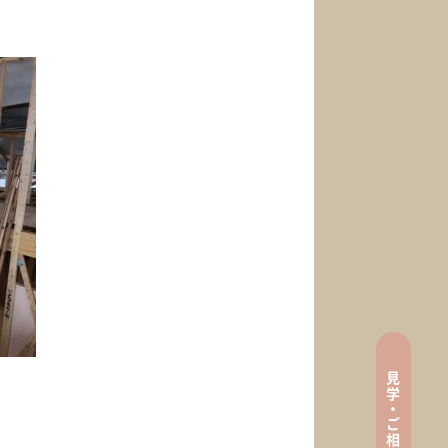
見
tenance
学
・
ご
相