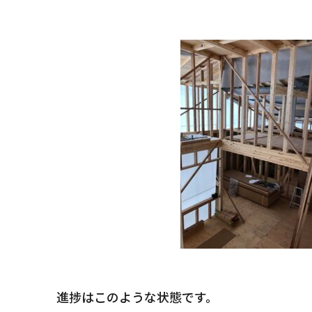
s CLAMPY
Quality
家の性能
After Main
tion
保証とメンテナンス
進捗はこのような状態です。
せ
Reform