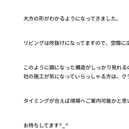
ks
リフォーム・リノベーショ
大方の形がわかるようになってきました。
Who We ar
会社情報
Blog
ep
ブログ
リビングは吹抜けになってますので、空間に
このように顕になった構造がしっかり見れる
社の施工が気になっていらっしゃる方は、ク
LAMPY
Contact Us
感してみる
お問合わせ・資料請求
タイミングが合えば現場へご案内可能かと思
お待ちしてます^_^