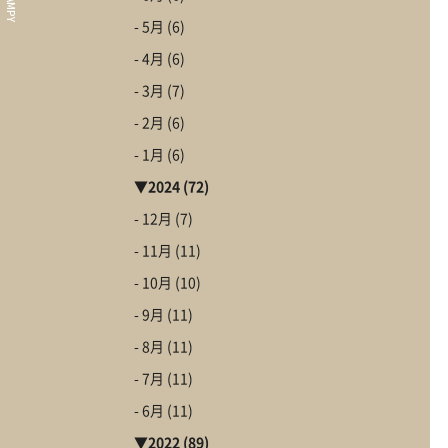
Our Wor
- 5月
(6)
施工事例
- 4月
(6)
About
CLAMPYの家
- 3月
(7)
First St
- 2月
(6)
初めての家づくり
- 1月
(6)
▼
2024
(72)
- 12月
(7)
- 11月
(11)
Go to C
- 10月
(10)
CLAMPYの家を体
- 9月
(11)
- 8月
(11)
- 7月
(11)
- 6月
(11)
▼
2022
(89)