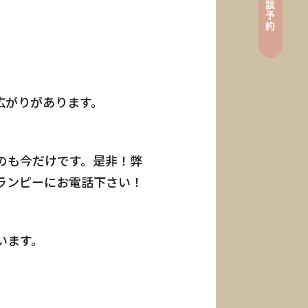
談
ン
予
約
e
広がりがあります。
のも今だけです。是非！弊
ランピーにお電話下さい！
 / Request
います。