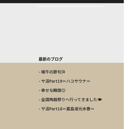
最新のブログ
- 端午の節句🎏
- サ活Part19＝ハコサウナ＝
- 幸せな瞬間😊
- 全国陶器祭りへ行ってきました🍽️
- サ活Part18＝嘉島湯元水春＝