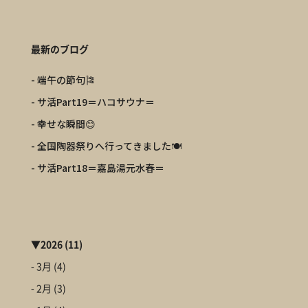
最新のブログ
- 端午の節句🎏
- サ活Part19＝ハコサウナ＝
- 幸せな瞬間😊
- 全国陶器祭りへ行ってきました🍽️
- サ活Part18＝嘉島湯元水春＝
▼
2026
(11)
- 3月
(4)
- 2月
(3)