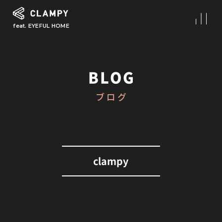
feat. EYEFUL HOME
What is CLAMPY
コンセプト
BLOG
Our Works
ブログ
施工事例
First Step
初めての家づくり
About
clampy
CLAMPYの家づくり
Reform
リフォーム・リノベーション