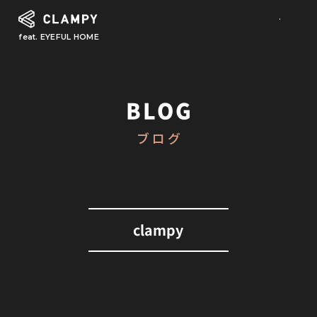
feat. EYEFUL HOME
What is CLAMPY
コンセプト
BLOG
Our Works
ブログ
施工事例
First Step
初めての家づくり
About
clampy
CLAMPYの家づくり
Reform
リフォーム・リノベーション