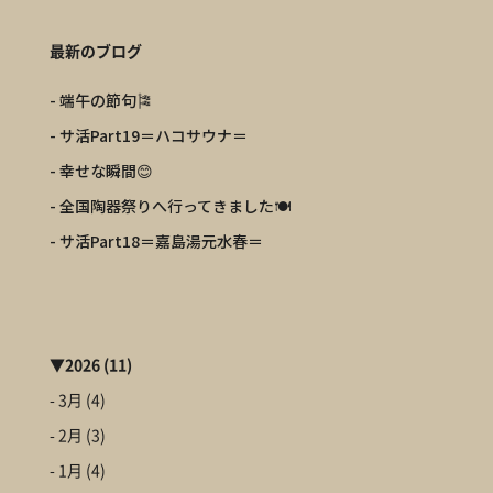
最新のブログ
- 端午の節句🎏
- サ活Part19＝ハコサウナ＝
- 幸せな瞬間😊
- 全国陶器祭りへ行ってきました🍽️
- サ活Part18＝嘉島湯元水春＝
▼
2026
(11)
- 3月
(4)
- 2月
(3)
- 1月
(4)