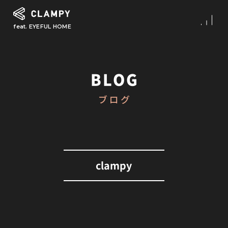
feat. EYEFUL HOME
What is CLAMPY
コンセプト
BLOG
Our Works
ブログ
施工事例
First Step
初めての家づくり
About
clampy
CLAMPYの家づくり
Reform
リフォーム・リノベーション