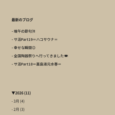
最新のブログ
- 端午の節句🎏
- サ活Part19＝ハコサウナ＝
- 幸せな瞬間😊
- 全国陶器祭りへ行ってきました🍽️
- サ活Part18＝嘉島湯元水春＝
▼
2026
(11)
- 3月
(4)
- 2月
(3)