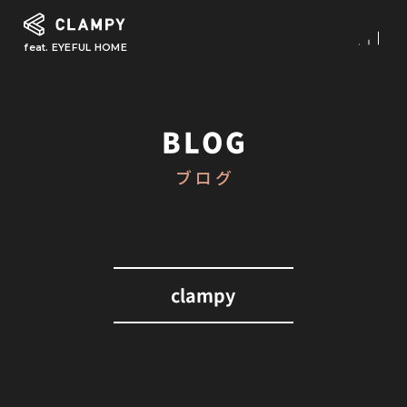
feat. EYEFUL HOME
What is CLAMPY
コンセプト
BLOG
Our Works
ブログ
施工事例
First Step
初めての家づくり
About
clampy
CLAMPYの家づくり
Reform
リフォーム・リノベーション