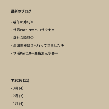
最新のブログ
- 端午の節句🎏
- サ活Part19＝ハコサウナ＝
- 幸せな瞬間😊
- 全国陶器祭りへ行ってきました🍽️
- サ活Part18＝嘉島湯元水春＝
▼
2026
(11)
- 3月
(4)
- 2月
(3)
- 1月
(4)