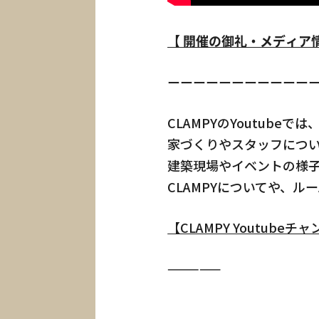
About
【 開催の御礼・メディア
CLAMPYの家
First St
ーーーーーーーーーーー
初めての家づくり
CLAMPYのYoutubeでは
家づくりやスタッフにつ
建築現場やイベントの様
Go to C
CLAMPYについてや、
CLAMPYの家を体
【CLAMPY Youtube
—————