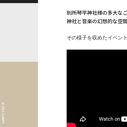
別所琴平神社様の多大な
神社と音楽の幻想的な空
その様子を収めたイベン
What i
コンセプト
Informa
© 2021 CLAMPY
イベント情報・お知ら
Our Wor
施工事例