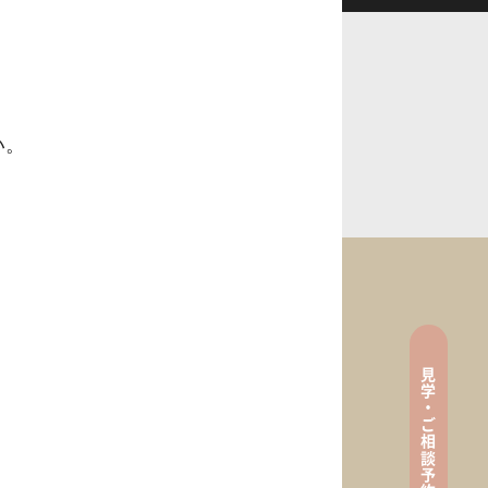
い。
見
tenance
学
・
ご
相
談
ン
予