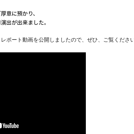
ご厚意に預かり、
間演出が出来ました。
トレポート動画を公開しましたので、ぜひ、ご覧くださ
s CLAMPY
Quality
家の性能
After Main
tion
保証とメンテナンス
せ
Reform
ks
リフォーム・リノベーショ