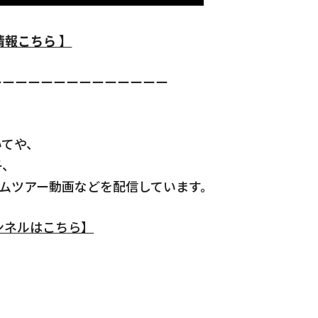
Who We ar
会社情報
情報こちら 】
Blog
ep
ブログ
ーーーーーーーーーーーーーー
、
いてや、
子、
LAMPY
Contact Us
ルームツアー動画などを配信しています。
感してみる
お問合わせ・資料請求
チャンネルはこちら】