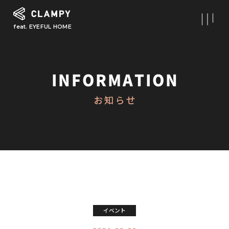
feat. EYEFUL HOME
What is CLAMPY
コンセプト
INFORMATION
Our Works
お知らせ
施工事例
First Step
初めての家づくり
About
CLAMPYの家づくり
Reform
イベント
リフォーム・リノベーション