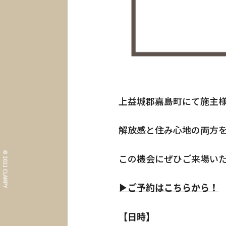
上益城郡嘉島町にて施主
What i
解放感と住み心地の両方を
コンセプト
Informa
© 2021 CLAMPY
この機会にぜひご来場い
イベント情報・お知ら
Our Wor
▶
ご予約はこちらから！
施工事例
About
【日時】
CLAMPYの家