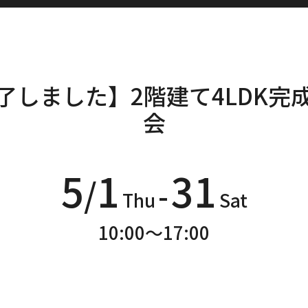
了しました】2階建て4LDK完
会
5
1
31
/
-
Thu
Sat
10:00～17:00