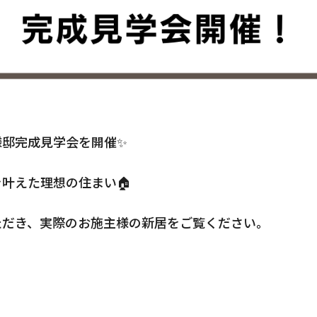
様邸完成見学会を開催✨
s CLAMPY
Quality
叶えた理想の住まい🏠
家の性能
After Main
tion
ただき、実際のお施主様の新居をご覧ください。
保証とメンテナンス
せ
Reform
ks
リフォーム・リノベーショ
Who We ar
会社情報