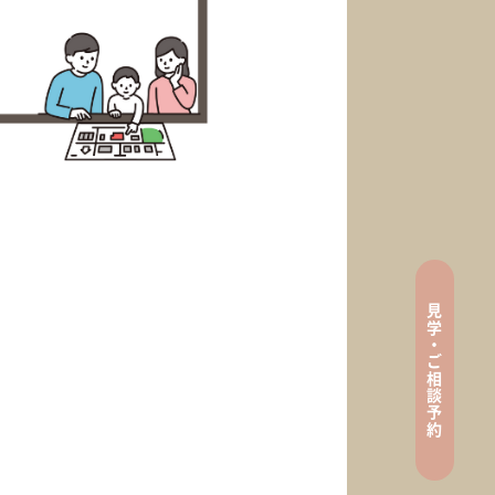
見
tenance
学
・
ご
相
談
ン
予
約
e