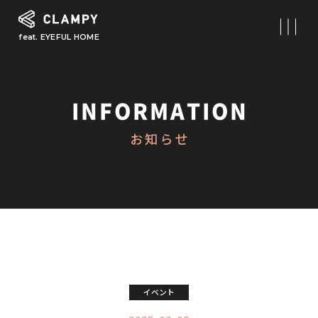
feat. EYEFUL HOME
What is CLAMPY
コンセプト
INFORMATION
Our Works
お知らせ
施工事例
First Step
初めての家づくり
About
CLAMPYの家づくり
Reform
イベント
リフォーム・リノベーション