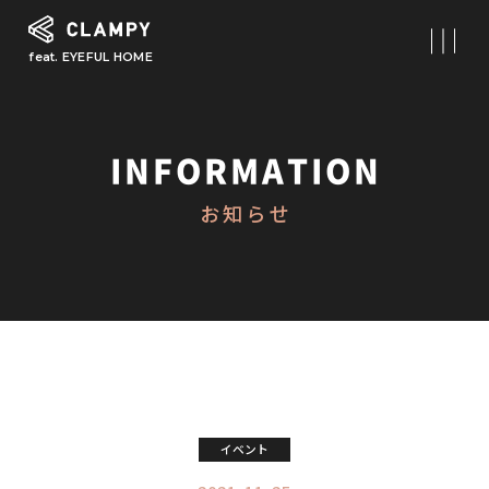
feat. EYEFUL HOME
What is CLAMPY
コンセプト
INFORMATION
Our Works
お知らせ
施工事例
First Step
初めての家づくり
About
CLAMPYの家づくり
Reform
イベント
リフォーム・リノベーション