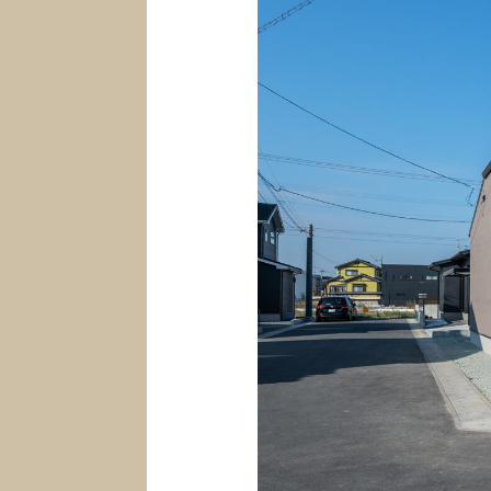
First St
初めての家づくり
Go to C
CLAMPYの家を体