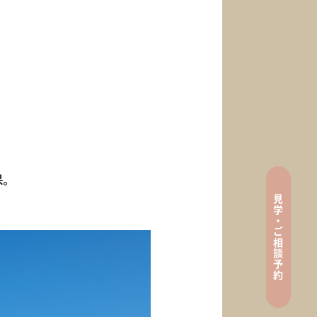
保。
見
tenance
学
・
ご
相
談
ン
予
約
e