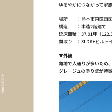
ゆるやかにつながって家
場所 ：熊本市東区画
構造 ：木造2階建て
延床面積：37.01坪（122.
間取り ：3LDK+ビルト
▼外観
What i
角地で人通りが多いため
コンセプト
グレージュの塗り壁が特
Informa
© 2021 CLAMPY
イベント情報・お知ら
Our Wor
施工事例
About
CLAMPYの家