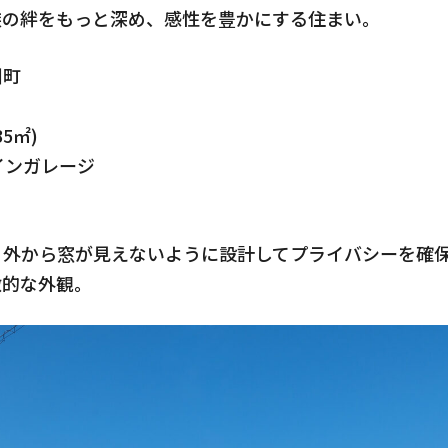
族の絆をもっと深め、感性を豊かにする住まい。
図町
35㎡)
インガレージ
s CLAMPY
Quality
、外から窓が見えないように設計してプライバシーを確
家の性能
徴的な外観。
After Main
tion
保証とメンテナンス
せ
Reform
ks
リフォーム・リノベーショ
Who We ar
会社情報