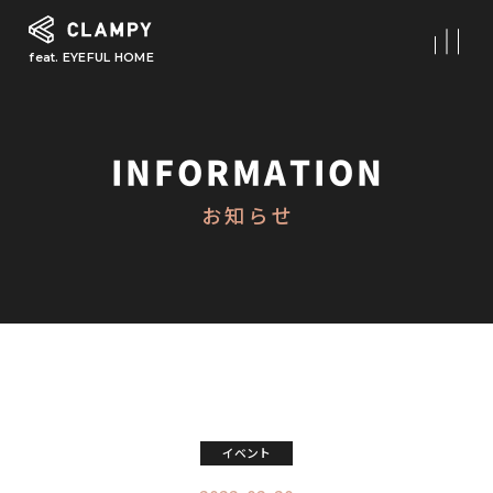
feat. EYEFUL HOME
What is CLAMPY
コンセプト
INFORMATION
Our Works
お知らせ
施工事例
First Step
初めての家づくり
About
CLAMPYの家づくり
Reform
イベント
リフォーム・リノベーション