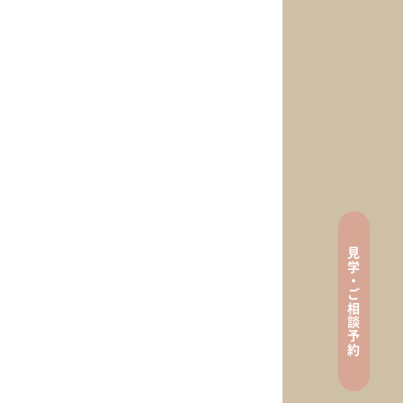
見
tenance
学
・
ご
相
談
ン
予
約
e