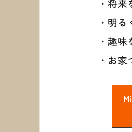
First St
初めての家づくり
Go to C
CLAMPYの家を体