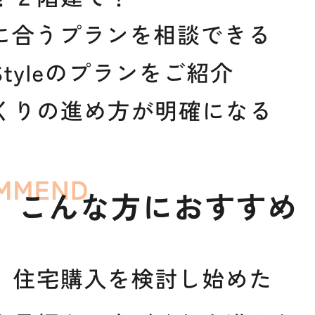
s CLAMPY
Quality
家の性能
After Main
tion
保証とメンテナンス
せ
Reform
ks
リフォーム・リノベーショ
Who We ar
会社情報