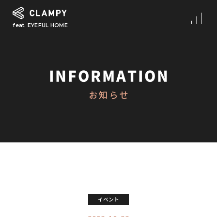
feat. EYEFUL HOME
What is CLAMPY
コンセプト
INFORMATION
Our Works
お知らせ
施工事例
First Step
初めての家づくり
About
CLAMPYの家づくり
Reform
イベント
リフォーム・リノベーション