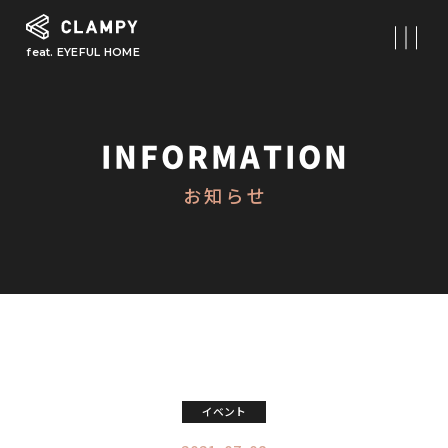
feat. EYEFUL HOME
What is CLAMPY
コンセプト
INFORMATION
Our Works
お知らせ
施工事例
First Step
初めての家づくり
About
CLAMPYの家づくり
Reform
イベント
リフォーム・リノベーション